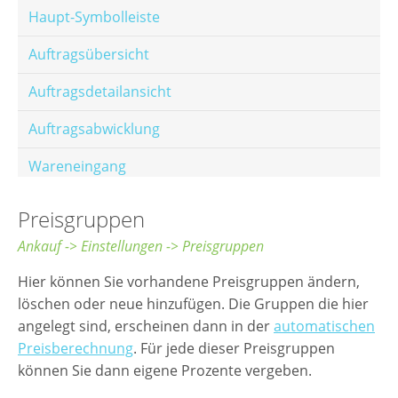
Haupt-Symbolleiste
Auftragsübersicht
Auftragsdetailansicht
Auftragsabwicklung
Wareneingang
Offene Posten
Preisgruppen
E-Mail-Templates
Ankauf -> Einstellungen -> Preisgruppen
Automatische Preisberechnung
Hier können Sie vorhandene Preisgruppen ändern,
löschen oder neue hinzufügen. Die Gruppen die hier
Hinterlegen von Festpreisen
angelegt sind, erscheinen dann in der
automatischen
Preisberechnung
. Für jede dieser Preisgruppen
Salesrank-Staffeln
können Sie dann eigene Prozente vergeben.
Alters-Staffeln