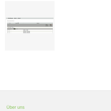
Preisgruppen
Sperrliste
Zustands-Abfragen
Wareneingang
Bar-Ankauf
Tagesabschluss
Allgemeine Einstellungen
CMS
Test-Tool
FAQ
Über uns