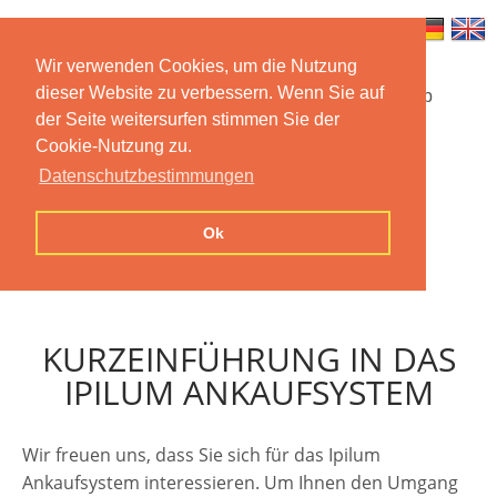
Wir verwenden Cookies, um die Nutzung
dieser Website zu verbessern. Wenn Sie auf
Startseite
Funktionen
Mobile App
der Seite weitersurfen stimmen Sie der
Cookie-Nutzung zu.
Preise
Dokumentation
FAQ
Datenschutzbestimmungen
Kontakt
Impressum
Ok
Datenschutzerklärung
KURZEINFÜHRUNG IN DAS
IPILUM ANKAUFSYSTEM
Wir freuen uns, dass Sie sich für das Ipilum
Ankaufsystem interessieren. Um Ihnen den Umgang