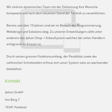
Schnittstelle für Preisvergleiche
Wir sind ein dynamisches Team mit der Zielsetzung Ihre Wünsche
DHL Retoure Online
kompetent und nach dem neuesten Stand der Technik zu verwirklichen.
Liveeditor
Bereits seit über 10 Jahren sind wir im Bereich der Programmierung,
Webdesign und Solutions tätig. Zu unseren Entwicklungen zählt unter
anderem das Ipilum Shop- / Ankaufsystem welches bei vielen Händlern
erfolgreich im Einsatz ist.
Durch seinen grossen Funktionsumfang, der Flexibilität sowie der
zahlreichen Schnittstellen erfreut sich unser System stets an wachsender
beliebtheit.
Kontakt
Ipilum GmbH
Am Berg 7
16341 Panketal