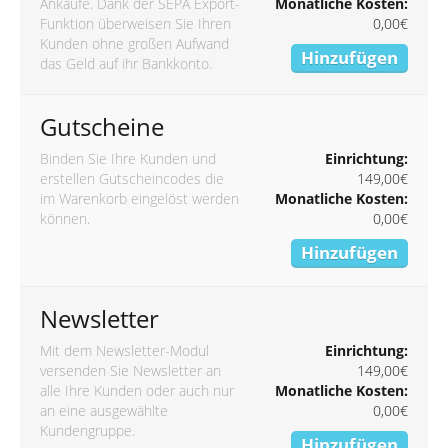
Ankäufe. Dank der SEPA Export-
Monatliche Kosten:
Funktion überweisen Sie Ihren
0,00€
Kunden ohne großen Aufwand
Hinzufügen
das Geld auf ihr Bankkonto.
Gutscheine
Binden Sie Ihre Kunden und
Einrichtung:
erstellen Gutscheincodes die
149,00€
im Warenkorb eingelöst werden
Monatliche Kosten:
können.
0,00€
Hinzufügen
Newsletter
Mit dem Newsletter-Modul
Einrichtung:
versenden Sie Newsletter an
149,00€
alle Ihre Kunden oder auch nur
Monatliche Kosten:
an eine ausgewählte
0,00€
Kundengruppe.
Hinzufügen