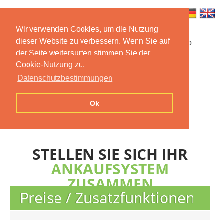
Wir verwenden Cookies, um die Nutzung
dieser Website zu verbessern. Wenn Sie auf
Startseite
Funktionen
Mobile App
der Seite weitersurfen stimmen Sie der
Cookie-Nutzung zu.
Preise
Dokumentation
FAQ
Datenschutzbestimmungen
Kontakt
Impressum
Ok
Datenschutzerklärung
STELLEN SIE SICH IHR
ANKAUFSYSTEM
ZUSAMMEN
Preise / Zusatzfunktionen