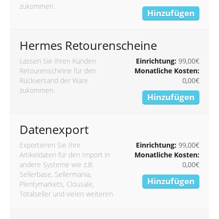
zukommen.
Hinzufügen
Hermes Retourenscheine
Lassen Sie Ihren Kunden
Einrichtung:
99,00€
Retourenscheine für den
Monatliche Kosten:
Rückversand der Ware
0,00€
zukommen.
Hinzufügen
Datenexport
Exportieren Sie Ihre
Einrichtung:
99,00€
Artikeldaten für den Import in
Monatliche Kosten:
andere Systeme wie z.B.
0,00€
Sellerbase, Sellermania,
Hinzufügen
Plentymarkets, Clousale,
Totalseller und vielen weiteren