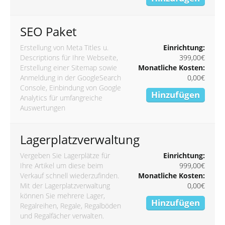
SEO Paket
Erstellung von Meta Titles u.
Einrichtung:
Descriptions für Ihre Webseite,
399,00€
Erstellung einer Sitemap sowie
Monatliche Kosten:
Anmeldung in der GoogleSearch
0,00€
Console, Einbindung von Google
Hinzufügen
Analytics für umfangreiche
Auswertungen
Lagerplatzverwaltung
Vergeben Sie Lagerplätze für
Einrichtung:
Ihre Artikel um diese beim
999,00€
Verkauf schnell wiederzufinden.
Monatliche Kosten:
Mit der Lagerplatzverwaltung
0,00€
können Sie mehrere Lager,
Hinzufügen
Regalreihen, Regale, Regalböden
und Regalfächer verwalten.