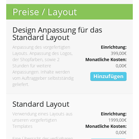
Preise / Layout
Design Anpassung für das
Standard Layout
Anpassung des vorgefertigten
Einrichtung:
Layouts. Anpassung des Logos,
399,00€
der Shopfarben, sowie 2
Monatliche Kosten:
Stunden für weitere
0,00€
Anpassungen. Inhalte werden
Hinzufügen
vom Auftraggeber selbstständig
geliefert.
Standard Layout
Verwendung eines Layouts aus
Einrichtung:
unseren vorgefertigten
1999,00€
Templates
Monatliche Kosten:
0,00€
Eine Übersicht der verfügbaren