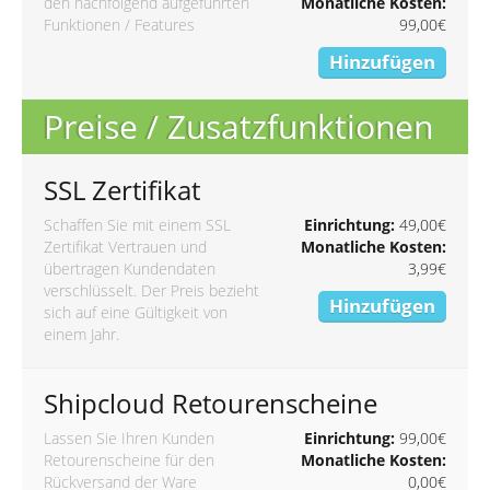
den nachfolgend aufgeführten
Monatliche Kosten:
Funktionen / Features
99,00€
Hinzufügen
Preise / Zusatzfunktionen
SSL Zertifikat
Schaffen Sie mit einem SSL
Einrichtung:
49,00€
Zertifikat Vertrauen und
Monatliche Kosten:
übertragen Kundendaten
3,99€
verschlüsselt. Der Preis bezieht
Hinzufügen
sich auf eine Gültigkeit von
einem Jahr.
Shipcloud Retourenscheine
Lassen Sie Ihren Kunden
Einrichtung:
99,00€
Retourenscheine für den
Monatliche Kosten:
Rückversand der Ware
0,00€