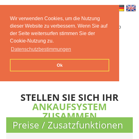
Wir verwenden Cookies, um die Nutzung
dieser Website zu verbessern. Wenn Sie auf
Startseite
Funktionen
Mobile App
der Seite weitersurfen stimmen Sie der
Cookie-Nutzung zu.
Preise
Dokumentation
FAQ
Datenschutzbestimmungen
Kontakt
Impressum
Ok
Datenschutzerklärung
STELLEN SIE SICH IHR
ANKAUFSYSTEM
ZUSAMMEN
Preise / Zusatzfunktionen