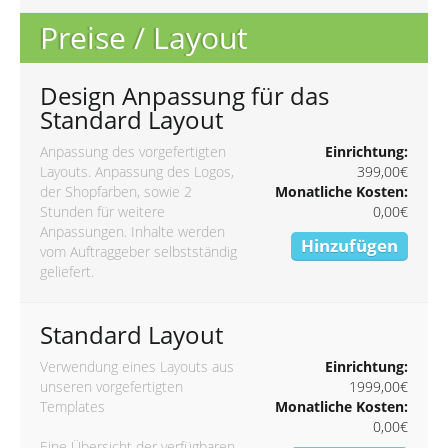
Preise / Layout
Design Anpassung für das
Standard Layout
Anpassung des vorgefertigten
Einrichtung:
Layouts. Anpassung des Logos,
399,00€
der Shopfarben, sowie 2
Monatliche Kosten:
Stunden für weitere
0,00€
Anpassungen. Inhalte werden
Hinzufügen
vom Auftraggeber selbstständig
geliefert.
Standard Layout
Verwendung eines Layouts aus
Einrichtung:
unseren vorgefertigten
1999,00€
Templates
Monatliche Kosten:
0,00€
Eine Übersicht der verfügbaren