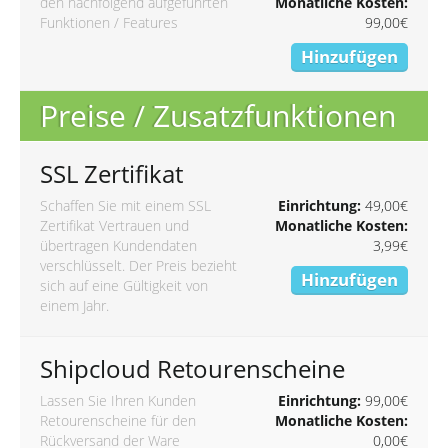
den nachfolgend aufgeführten
Monatliche Kosten:
Funktionen / Features
99,00€
Hinzufügen
Preise / Zusatzfunktionen
SSL Zertifikat
Schaffen Sie mit einem SSL
Einrichtung:
49,00€
Zertifikat Vertrauen und
Monatliche Kosten:
übertragen Kundendaten
3,99€
verschlüsselt. Der Preis bezieht
Hinzufügen
sich auf eine Gültigkeit von
einem Jahr.
Shipcloud Retourenscheine
Lassen Sie Ihren Kunden
Einrichtung:
99,00€
Retourenscheine für den
Monatliche Kosten:
Rückversand der Ware
0,00€