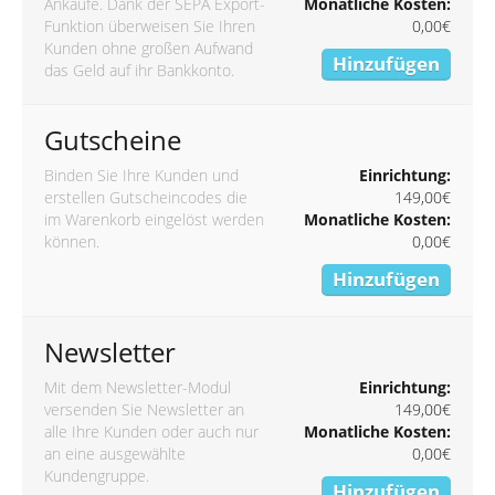
Ankäufe. Dank der SEPA Export-
Monatliche Kosten:
Funktion überweisen Sie Ihren
0,00€
Kunden ohne großen Aufwand
Hinzufügen
das Geld auf ihr Bankkonto.
Gutscheine
Binden Sie Ihre Kunden und
Einrichtung:
erstellen Gutscheincodes die
149,00€
im Warenkorb eingelöst werden
Monatliche Kosten:
können.
0,00€
Hinzufügen
Newsletter
Mit dem Newsletter-Modul
Einrichtung:
versenden Sie Newsletter an
149,00€
alle Ihre Kunden oder auch nur
Monatliche Kosten:
an eine ausgewählte
0,00€
Kundengruppe.
Hinzufügen