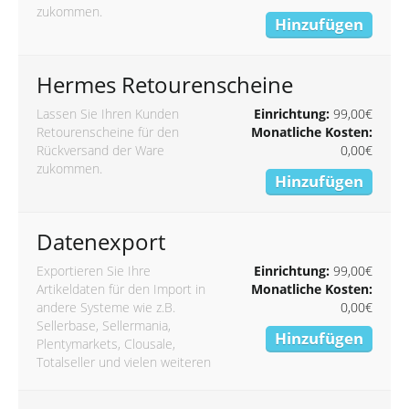
zukommen.
Hinzufügen
Hermes Retourenscheine
Lassen Sie Ihren Kunden
Einrichtung:
99,00€
Retourenscheine für den
Monatliche Kosten:
Rückversand der Ware
0,00€
zukommen.
Hinzufügen
Datenexport
Exportieren Sie Ihre
Einrichtung:
99,00€
Artikeldaten für den Import in
Monatliche Kosten:
andere Systeme wie z.B.
0,00€
Sellerbase, Sellermania,
Hinzufügen
Plentymarkets, Clousale,
Totalseller und vielen weiteren