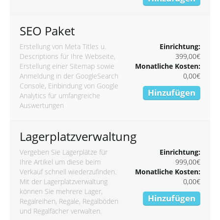
SEO Paket
Erstellung von Meta Titles u.
Einrichtung:
Descriptions für Ihre Webseite,
399,00€
Erstellung einer Sitemap sowie
Monatliche Kosten:
Anmeldung in der GoogleSearch
0,00€
Console, Einbindung von Google
Hinzufügen
Analytics für umfangreiche
Auswertungen
Lagerplatzverwaltung
Vergeben Sie Lagerplätze für
Einrichtung:
Ihre Artikel um diese beim
999,00€
Verkauf schnell wiederzufinden.
Monatliche Kosten:
Mit der Lagerplatzverwaltung
0,00€
können Sie mehrere Lager,
Hinzufügen
Regalreihen, Regale, Regalböden
und Regalfächer verwalten.