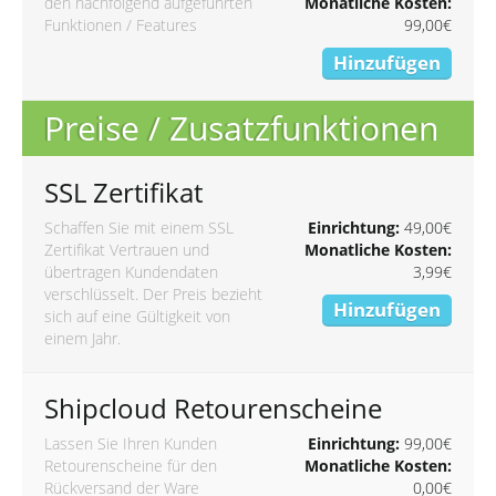
den nachfolgend aufgeführten
Monatliche Kosten:
Funktionen / Features
99,00€
Hinzufügen
Preise / Zusatzfunktionen
SSL Zertifikat
Schaffen Sie mit einem SSL
Einrichtung:
49,00€
Zertifikat Vertrauen und
Monatliche Kosten:
übertragen Kundendaten
3,99€
verschlüsselt. Der Preis bezieht
Hinzufügen
sich auf eine Gültigkeit von
einem Jahr.
Shipcloud Retourenscheine
Lassen Sie Ihren Kunden
Einrichtung:
99,00€
Retourenscheine für den
Monatliche Kosten:
Rückversand der Ware
0,00€