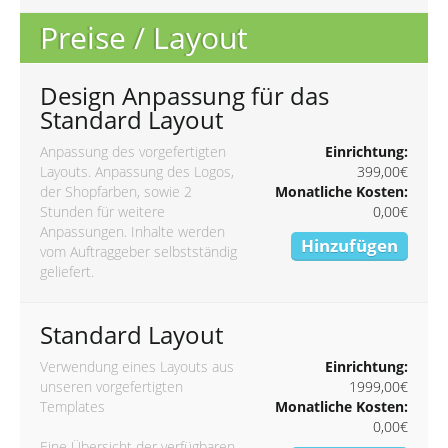
Preise / Layout
Design Anpassung für das
Standard Layout
Anpassung des vorgefertigten
Einrichtung:
Layouts. Anpassung des Logos,
399,00€
der Shopfarben, sowie 2
Monatliche Kosten:
Stunden für weitere
0,00€
Anpassungen. Inhalte werden
Hinzufügen
vom Auftraggeber selbstständig
geliefert.
Standard Layout
Verwendung eines Layouts aus
Einrichtung:
unseren vorgefertigten
1999,00€
Templates
Monatliche Kosten:
0,00€
Eine Übersicht der verfügbaren