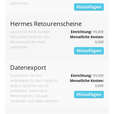
zukommen.
Hinzufügen
Hermes Retourenscheine
Lassen Sie Ihren Kunden
Einrichtung:
99,00€
Retourenscheine für den
Monatliche Kosten:
Rückversand der Ware
0,00€
zukommen.
Hinzufügen
Datenexport
Exportieren Sie Ihre
Einrichtung:
99,00€
Artikeldaten für den Import in
Monatliche Kosten:
andere Systeme wie z.B.
0,00€
Sellerbase, Sellermania,
Hinzufügen
Plentymarkets, Clousale,
Totalseller und vielen weiteren