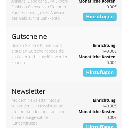
Ankäufe. Dank der SEPA Export-
Monatliche Kosten:
Funktion überweisen Sie Ihren
0,00€
Kunden ohne großen Aufwand
Hinzufügen
das Geld auf ihr Bankkonto.
Gutscheine
Binden Sie Ihre Kunden und
Einrichtung:
erstellen Gutscheincodes die
149,00€
im Warenkorb eingelöst werden
Monatliche Kosten:
können.
0,00€
Hinzufügen
Newsletter
Mit dem Newsletter-Modul
Einrichtung:
versenden Sie Newsletter an
149,00€
alle Ihre Kunden oder auch nur
Monatliche Kosten:
an eine ausgewählte
0,00€
Kundengruppe.
Hinzufügen