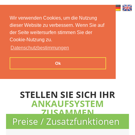
Wir verwenden Cookies, um die Nutzung
dieser Website zu verbessern. Wenn Sie auf
Home
Features
Mobile App
der Seite weitersurfen stimmen Sie der
Cookie-Nutzung zu.
Preise
Documentation
FAQ
Datenschutzbestimmungen
Contact us
Imprint
Privacy
Ok
Statement
STELLEN SIE SICH IHR
ANKAUFSYSTEM
ZUSAMMEN
Preise / Zusatzfunktionen