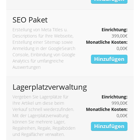
SEO Paket
Erstellung von Meta Titles u.
Einrichtung:
Descriptions für Ihre Webseite,
399,00€
Erstellung einer Sitemap sowie
Monatliche Kosten:
Anmeldung in der GoogleSearch
0,00€
Console, Einbindung von Google
Hinzufügen
Analytics für umfangreiche
Auswertungen
Lagerplatzverwaltung
Vergeben Sie Lagerplätze für
Einrichtung:
Ihre Artikel um diese beim
999,00€
Verkauf schnell wiederzufinden.
Monatliche Kosten:
Mit der Lagerplatzverwaltung
0,00€
können Sie mehrere Lager,
Hinzufügen
Regalreihen, Regale, Regalböden
und Regalfächer verwalten.