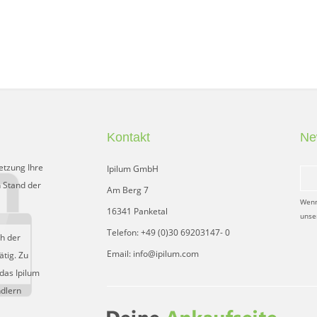
Kontakt
Ne
etzung Ihre
Ipilum GmbH
 Stand der
Am Berg 7
Wenn
16341 Panketal
unse
Telefon: +49 (0)30 69203147- 0
ch der
Email: info@ipilum.com
tig. Zu
das Ipilum
ndlern