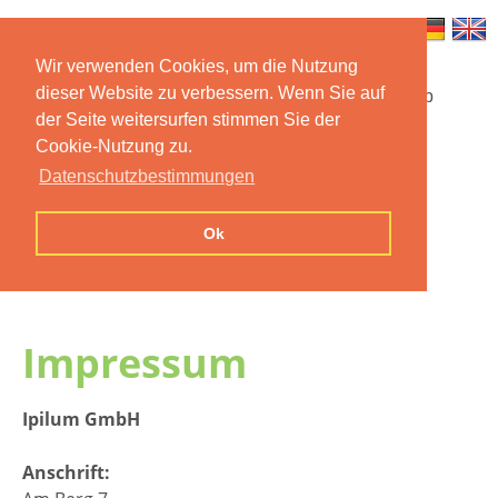
Wir verwenden Cookies, um die Nutzung
dieser Website zu verbessern. Wenn Sie auf
Startseite
Funktionen
Mobile App
der Seite weitersurfen stimmen Sie der
Cookie-Nutzung zu.
Preise
Dokumentation
FAQ
Datenschutzbestimmungen
Kontakt
Impressum
Ok
Datenschutzerklärung
Impressum
Ipilum GmbH
Anschrift: