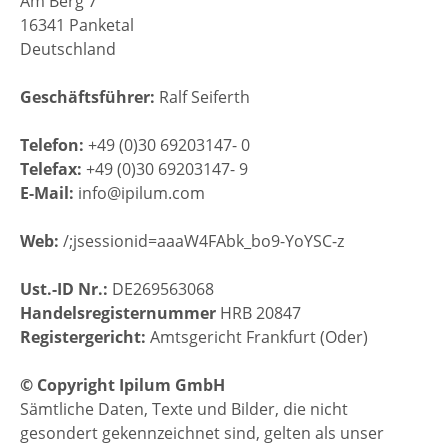
Am Berg 7
16341 Panketal
Deutschland
Geschäftsführer:
Ralf Seiferth
Telefon:
+49 (0)30 69203147- 0
Telefax:
+49 (0)30 69203147- 9
E-Mail:
info@ipilum.com
Web:
/;jsessionid=aaaW4FAbk_bo9-YoYSC-z
Ust.-ID Nr.:
DE269563068
Handelsregisternummer
HRB 20847
Registergericht:
Amtsgericht Frankfurt (Oder)
© Copyright Ipilum GmbH
Sämtliche Daten, Texte und Bilder, die nicht
gesondert gekennzeichnet sind, gelten als unser