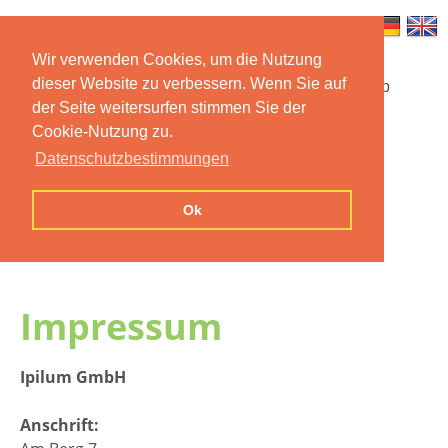
Wir verwenden Cookies, um die Nutzung
dieser Website zu verbessern. Wenn Sie auf
Startseite
Funktionen
Mobile App
der Seite weitersurfen stimmen Sie der
Cookie-Nutzung zu.
Preise
Dokumentation
FAQ
Datenschutzbestimmungen
Kontakt
Impressum
Ok
Datenschutzerklärung
Impressum
Ipilum GmbH
Anschrift: