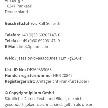
Am Berg 7
16341 Panketal
Deutschland
Geschäftsführer:
Ralf Seiferth
Telefon:
+49 (0)30 69203147- 0
Telefax:
+49 (0)30 69203147- 9
E-Mail:
info@ipilum.com
Web:
/;jsessionid=aaacq0neaJTEm_-gZSC-z
Ust.-ID Nr.:
DE269563068
Handelsregisternummer
HRB 20847
Registergericht:
Amtsgericht Frankfurt (Oder)
© Copyright Ipilum GmbH
Sämtliche Daten, Texte und Bilder, die nicht
gesondert gekennzeichnet sind, gelten als unser