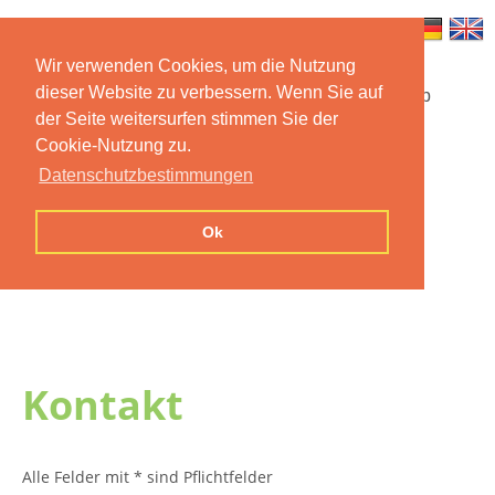
Wir verwenden Cookies, um die Nutzung
dieser Website zu verbessern. Wenn Sie auf
Startseite
Funktionen
Mobile App
der Seite weitersurfen stimmen Sie der
Cookie-Nutzung zu.
Preise
Dokumentation
FAQ
Datenschutzbestimmungen
Kontakt
Impressum
Ok
Datenschutzerklärung
Kontakt
Alle Felder mit * sind Pflichtfelder