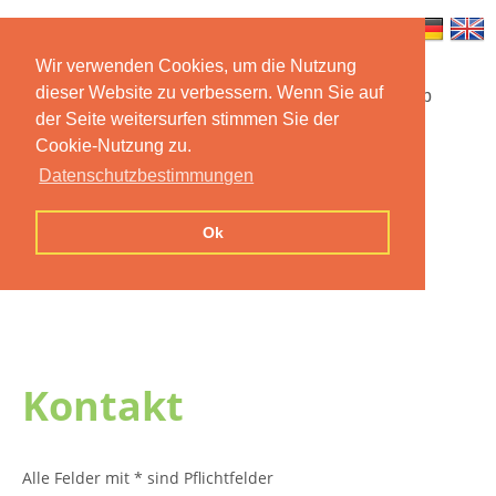
Wir verwenden Cookies, um die Nutzung
dieser Website zu verbessern. Wenn Sie auf
Startseite
Funktionen
Mobile App
der Seite weitersurfen stimmen Sie der
Cookie-Nutzung zu.
Preise
Dokumentation
FAQ
Datenschutzbestimmungen
Kontakt
Impressum
Ok
Datenschutzerklärung
Kontakt
Alle Felder mit * sind Pflichtfelder