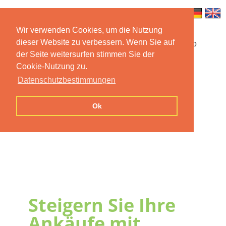
Wir verwenden Cookies, um die Nutzung
dieser Website zu verbessern. Wenn Sie auf
Startseite
Funktionen
Mobile App
der Seite weitersurfen stimmen Sie der
Cookie-Nutzung zu.
Preise
Dokumentation
FAQ
Datenschutzbestimmungen
Kontakt
Impressum
Ok
Datenschutzerklärung
Steigern Sie Ihre
Ankäufe mit