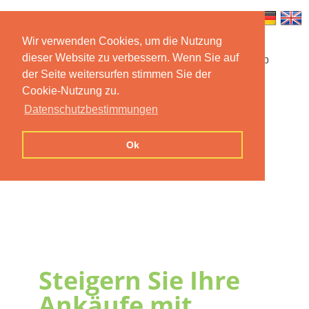
Wir verwenden Cookies, um die Nutzung
dieser Website zu verbessern. Wenn Sie auf
Startseite
Funktionen
Mobile App
der Seite weitersurfen stimmen Sie der
Cookie-Nutzung zu.
Preise
Dokumentation
FAQ
Datenschutzbestimmungen
Kontakt
Impressum
Ok
Datenschutzerklärung
Steigern Sie Ihre
Ankäufe mit