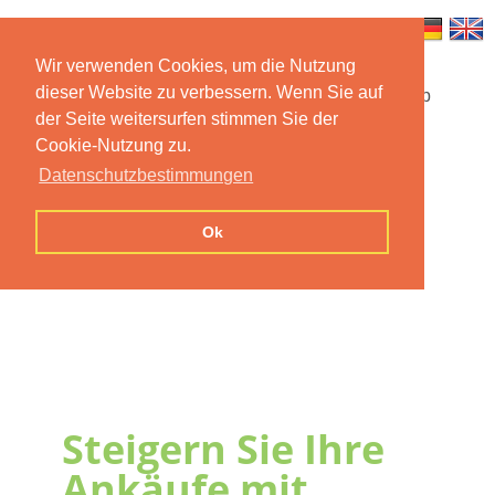
Wir verwenden Cookies, um die Nutzung
dieser Website zu verbessern. Wenn Sie auf
Startseite
Funktionen
Mobile App
der Seite weitersurfen stimmen Sie der
Cookie-Nutzung zu.
Preise
Dokumentation
FAQ
Datenschutzbestimmungen
Kontakt
Impressum
Ok
Datenschutzerklärung
Steigern Sie Ihre
Ankäufe mit