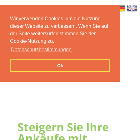
Wir verwenden Cookies, um die Nutzung
dieser Website zu verbessern. Wenn Sie auf
Home
Features
Mobile App
der Seite weitersurfen stimmen Sie der
Cookie-Nutzung zu.
Preise
Documentation
FAQ
Datenschutzbestimmungen
Contact us
Imprint
Privacy
Ok
Statement
Steigern Sie Ihre
Ankäufe mit