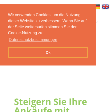
Wir verwenden Cookies, um die Nutzung
dieser Website zu verbessern. Wenn Sie auf
Startseite
Funktionen
Mobile App
der Seite weitersurfen stimmen Sie der
Cookie-Nutzung zu.
Preise
Dokumentation
FAQ
Datenschutzbestimmungen
Kontakt
Impressum
Ok
Datenschutzerklärung
Steigern Sie Ihre
Ankäufe mit