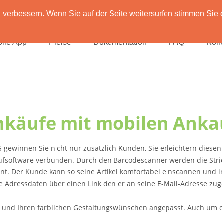
verbessern. Wenn Sie auf der Seite weitersurfen stimmen Sie 
ile App
Preise
Dokumentation
FAQ
Kont
Ankäufe mit mobilen Anka
gewinnen Sie nicht nur zusätzlich Kunden, Sie erleichtern diesen 
kaufsoftware verbunden. Durch den Barcodescanner werden die St
annt. Der Kunde kann so seine Artikel komfortabel einscannen und
e Adressdaten über einen Link den er an seine E-Mail-Adresse zu
 und Ihren farblichen Gestaltungswünschen angepasst. Auch um da