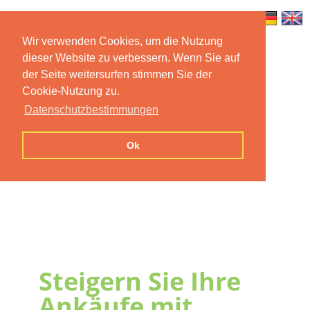
Wir verwenden Cookies, um die Nutzung
dieser Website zu verbessern. Wenn Sie auf
Home
Features
Mobile App
der Seite weitersurfen stimmen Sie der
Cookie-Nutzung zu.
Preise
Documentation
FAQ
Datenschutzbestimmungen
Contact us
Imprint
Privacy
Ok
Statement
Steigern Sie Ihre
Ankäufe mit